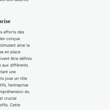
prise
s efforts des
bien conçue
timulant ainsi la
ise en place
ivent être définis
s aux différents
itant une
ts joue un rôle
fs, l’entreprise
compréhension du
st crucial
ofils. Cette