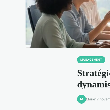
MANAGEMENT
Stratégi
dynamis
M
Marie
17 nove