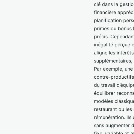
clé dans la gesti
financière appréci
planification per
primes ou bonus l
précis. Cependant
inégalité perçue 
aligne les intérêt
supplémentaires, 
Par exemple, une
contre-productifs
du travail d’équi
équilibrer reconn
modèles classique
restaurant ou les
rémunération. Ils 
sans augmenter di
fixe, variable et