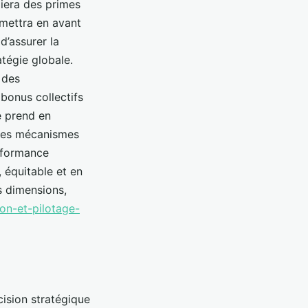
giera des primes
n mettra en avant
d’assurer la
atégie globale.
 des
 bonus collectifs
e prend en
e les mécanismes
erformance
, équitable et en
s dimensions,
on-et-pilotage-
cision stratégique