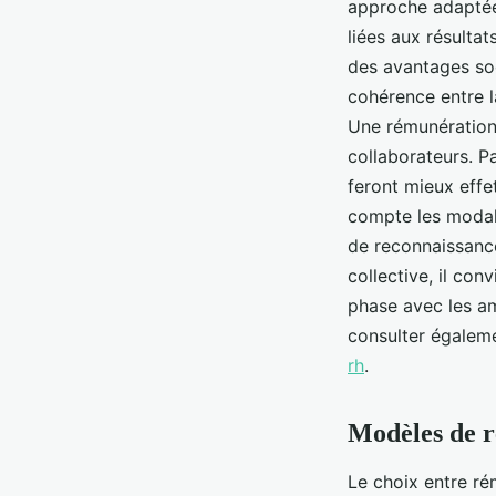
approche adaptée.
liées aux résultat
des avantages soci
cohérence entre la
Une rémunération 
collaborateurs. Pa
feront mieux effe
compte les modali
de reconnaissance
collective, il con
phase avec les am
consulter égalem
rh
.
Modèles de r
Le choix entre ré