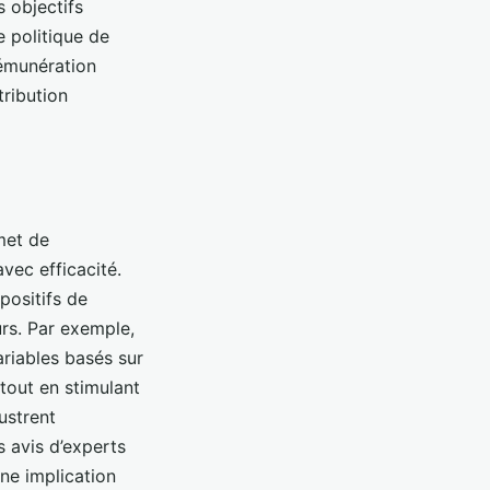
s objectifs
e politique de
rémunération
tribution
met de
vec efficacité.
positifs de
rs. Par exemple,
riables basés sur
tout en stimulant
lustrent
s avis d’experts
ne implication