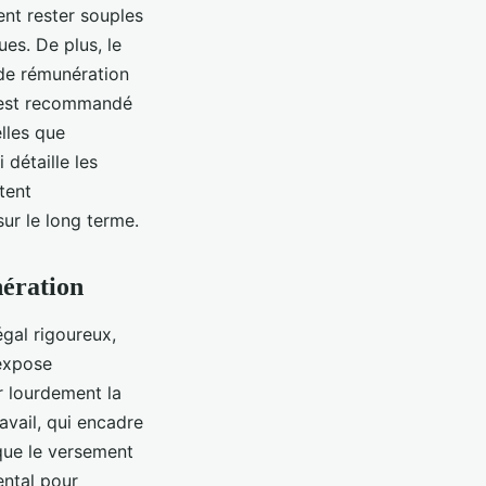
ent rester souples
es. De plus, le
 de rémunération
il est recommandé
lles que
détaille les
tent
ur le long terme.
nération
égal rigoureux,
 expose
er lourdement la
avail, qui encadre
 que le versement
ental pour