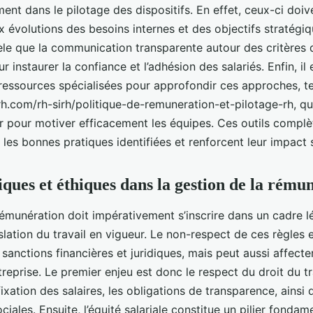
nt dans le pilotage des dispositifs. En effet, ceux-ci doiv
 évolutions des besoins internes et des objectifs stratégiqu
vèle que la communication transparente autour des critères
ur instaurer la confiance et l’adhésion des salariés. Enfin, 
ressources spécialisées pour approfondir ces approches, te
.com/rh-sirh/politique-de-remuneration-et-pilotage-rh, qui 
er pour motiver efficacement les équipes. Ces outils complè
es bonnes pratiques identifiées et renforcent leur impact s
ques et éthiques dans la gestion de la rému
rémunération doit impérativement s’inscrire dans un cadre l
islation du travail en vigueur. Le non-respect de ces règles
 sanctions financières et juridiques, mais peut aussi affect
treprise. Le premier enjeu est donc le respect du droit du tr
ixation des salaires, les obligations de transparence, ainsi
ciales. Ensuite, l’équité salariale constitue un pilier fondam