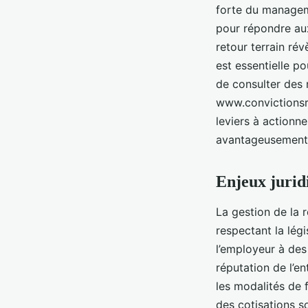
forte du manageme
pour répondre aux
retour terrain ré
est essentielle po
de consulter des 
www.convictionsrh
leviers à actionn
avantageusement l
Enjeux juridi
La gestion de la 
respectant la lég
l’employeur à des
réputation de l’en
les modalités de f
des cotisations so