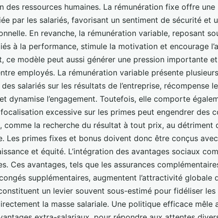
on des ressources humaines. La rémunération fixe offre une s
ée par les salariés, favorisant un sentiment de sécurité et 
sonnelle. En revanche, la rémunération variable, reposant so
iés à la performance, stimule la motivation et encourage l’at
, ce modèle peut aussi générer une pression importante et
entre employés. La rémunération variable présente plusieurs 
s des salariés sur les résultats de l’entreprise, récompense l
et dynamise l’engagement. Toutefois, elle comporte égalem
 focalisation excessive sur les primes peut engendrer des
, comme la recherche du résultat à tout prix, au détriment d
pe. Les primes fixes et bonus doivent donc être conçus avec
aissance et équité. L’intégration des avantages sociaux co
s. Ces avantages, tels que les assurances complémentaires,
 congés supplémentaires, augmentent l’attractivité globale d
constituent un levier souvent sous-estimé pour fidéliser les
rectement la masse salariale. Une politique efficace mêle 
 avantages extra-salariaux, pour répondre aux attentes diver