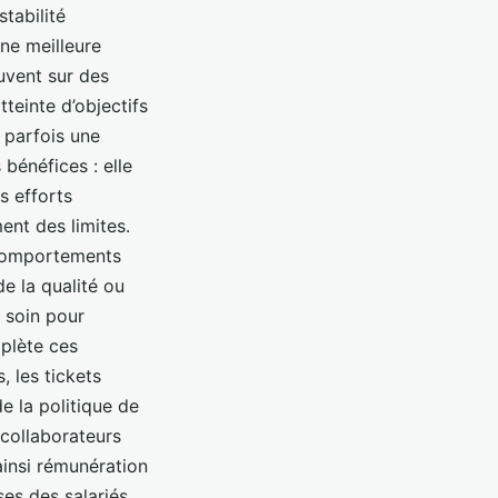
tabilité
une meilleure
uvent sur des
teinte d’objectifs
 parfois une
bénéfices : elle
es efforts
ent des limites.
 comportements
e la qualité ou
 soin pour
mplète ces
 les tickets
e la politique de
 collaborateurs
ainsi rémunération
ses des salariés