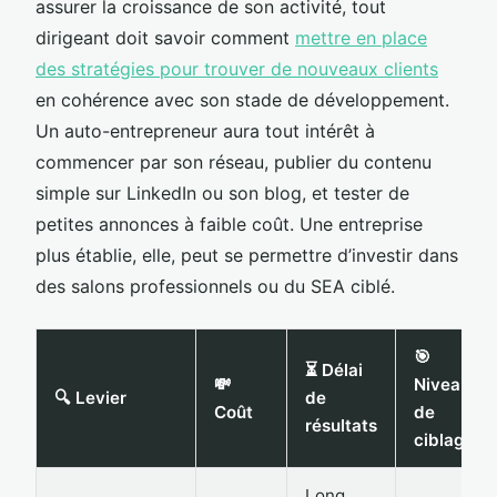
assurer la croissance de son activité, tout
dirigeant doit savoir comment
mettre en place
des stratégies pour trouver de nouveaux clients
en cohérence avec son stade de développement.
Un auto-entrepreneur aura tout intérêt à
commencer par son réseau, publier du contenu
simple sur LinkedIn ou son blog, et tester de
petites annonces à faible coût. Une entreprise
plus établie, elle, peut se permettre d’investir dans
des salons professionnels ou du SEA ciblé.
🎯
⏳ Délai
💸
Niveau
🔍 Levier
de
Coût
de
résultats
ciblage
Long