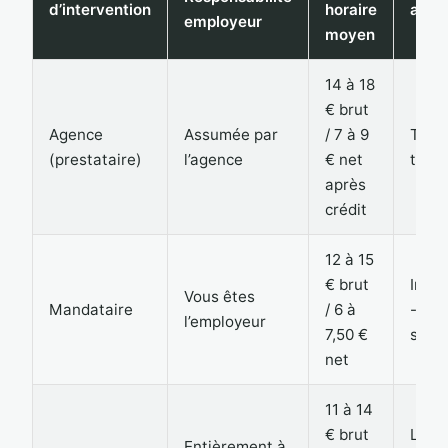
d’intervention
horaire
admi
employeur
moyen
14 à 18
€ brut
Agence
Assumée par
/ 7 à 9
Très 
(prestataire)
l’agence
€ net
tout 
après
crédit
12 à 15
€ brut
Inter
Vous êtes
Mandataire
/ 6 à
- déc
l’employeur
7,50 €
simpl
net
11 à 14
€ brut
Lour
Entièrement à